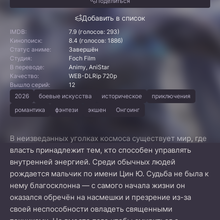
Поделиться
Добавить в список
IMDB:
7.9 (голосов: 293)
Кинопоиск:
8.4 (голосов: 1886)
Статус аниме:
Завершён
Студия:
Foch Film
В переводе:
Animy, AniStar
Качество:
WEB-DLRip 720p
Вышло серий:
12
2026
боевые искусства
историческое
приключения
романтика
фэнтези
экшен
Онгоинг
В неизведанных уголках космоса существует мир, где
власть принадлежит тем, кто способен управлять
внутренней энергией. Среди обычных людей
рождается мальчик по имени Цин Ю. Судьба не была к
нему благосклонна — с самого начала жизни он
оказался обречён на насмешки и презрение из-за
своей неспособности овладеть священными