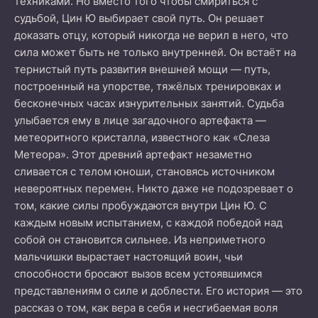
техниками. Но вместо того чтобы смириться с
судьбой, Цин Ю выбирает свой путь. Он решает
доказать отцу, который никогда не верил в него, что
сила может быть не только внутренней. Он встаёт на
тернистый путь развития внешней мощи — путь,
построенный на упорстве, тяжёлых тренировках и
бесконечных часах изнурительных занятий. Судьба
улыбается ему в лице загадочного артефакта —
метеоритного кристалла, известного как «Слеза
Метеора». Этот древний артефакт незаметно
сливается с телом юноши, становясь источником
невероятных перемен. Никто даже не подозревает о
том, какие силы пробуждаются внутри Цин Ю. С
каждым новым испытанием, с каждой победой над
собой он становится сильнее. Из неприметного
мальчишки вырастает настоящий воин, чьи
способности бросают вызов всем устоявшимся
представлениям о силе и доблести. Его история — это
рассказ о том, как вера в себя и несгибаемая воля