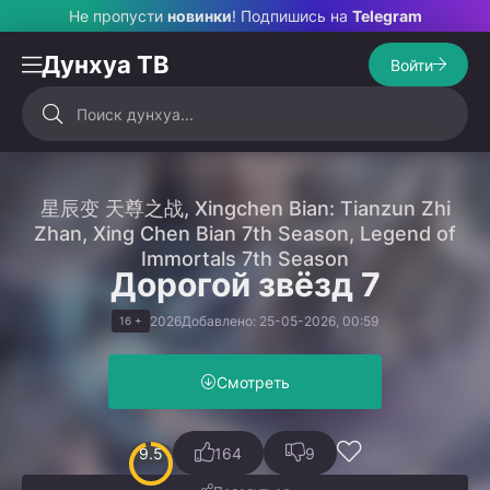
Не пропусти
новинки
! Подпишись на
Telegram
Дунхуа ТВ
Войти
星辰变 天尊之战, Xingchen Bian: Tianzun Zhi
Zhan, Xing Chen Bian 7th Season, Legend of
Immortals 7th Season
Дорогой звёзд 7
2026
Добавлено: 25-05-2026, 00:59
16 +
Смотреть
9.5
164
9