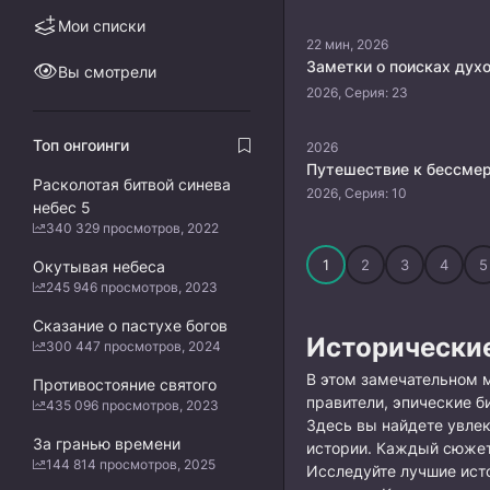
Мои списки
22 мин, 2026
Заметки о поисках дух
Вы смотрели
2026, Серия: 23
Топ онгоинги
2026
Путешествие к бессме
Расколотая битвой синева
2026, Серия: 10
небес 5
340 329 просмотров, 2022
1
2
3
4
5
Окутывая небеса
245 946 просмотров, 2023
Сказание о пастухе богов
Исторически
300 447 просмотров, 2024
В этом замечательном 
Противостояние святого
правители, эпические б
435 096 просмотров, 2023
Здесь вы найдете увлек
За гранью времени
истории. Каждый сюжет
144 814 просмотров, 2025
Исследуйте лучшие исто