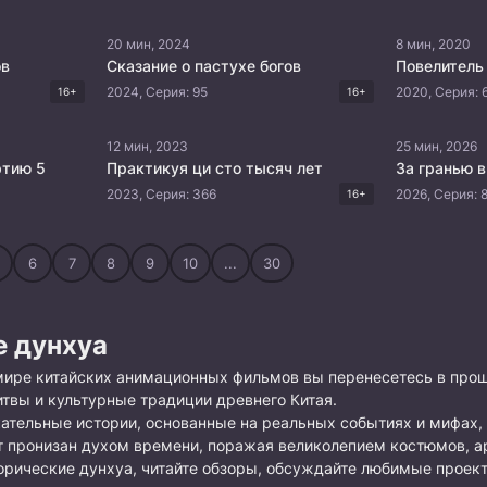
20 мин, 2024
8 мин, 2020
ов
Сказание о пастухе богов
Повелитель
2024, Серия: 95
2020, Серия: 
16+
16+
12 мин, 2023
25 мин, 2026
ртию 5
Практикуя ци сто тысяч лет
За гранью 
2023, Серия: 366
2026, Серия: 
16+
6
7
8
9
10
...
30
е дунхуа
мире китайских анимационных фильмов вы перенесетесь в прош
итвы и культурные традиции древнего Китая.
ательные истории, основанные на реальных событиях и мифах,
 пронизан духом времени, поражая великолепием костюмов, а
рические дунхуа, читайте обзоры, обсуждайте любимые проект