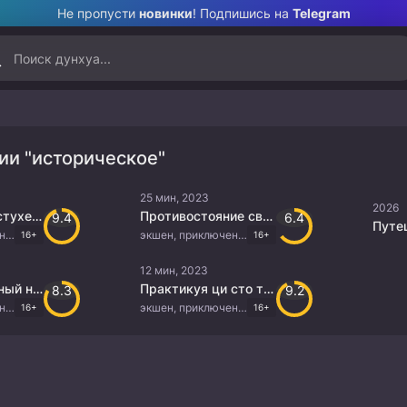
Не пропусти
новинки
! Подпишись на
Telegram
рии "историческое"
25 мин, 2023
2026
Сказание о пастухе богов
Противостояние святого
9.4
6.4
экшен, приключения, фэнтези, исторический
экшен, приключения, фэнтези, исторический
16+
16+
12 мин, 2023
Непревзойденный на пути алхимии
Практикуя ци сто тысяч лет
8.3
9.2
экшен, приключения, фэнтези, исторический, боевые искусства
экшен, приключения, фэнтези, исторический, боевые искусства
16+
16+