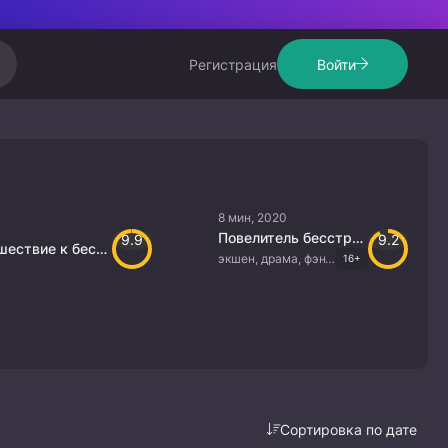
Регистрация
Войти
8 мин, 2020
Повелитель бесстрашного духа
9.9
9.2
Путешествие к бессмертию 5
экшен, драма, фэнтези, исторический, боевые искусства
16+
Сортировка по дате