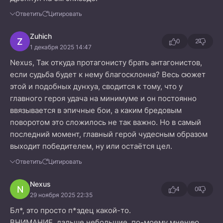
Ответить
Цитировать
Zuhich
Z
0
2
1 декабря 2025 14:47
Nexus, Так откуда протагонисту брать антагонистов,
если судьба будет к нему благосклонна? Весь сюжет
этой и подобных дунхуа, сводится к тому, что у
главного героя удача на минимуме и он постоянно
ввязывается в эпичные бои, а каким бредовым
поворотом это сложилось не так важно. Но в самый
последний момент, главный герой чудесным образом
выходит победителем, ну или остаётся цел.
Ответить
Цитировать
Nexus
N
4
0
29 ноября 2025 22:35
Бл*, это просто п*здец какой-то.
ВНИМАНИЕ, дальше небольшие, по-моему мнению,