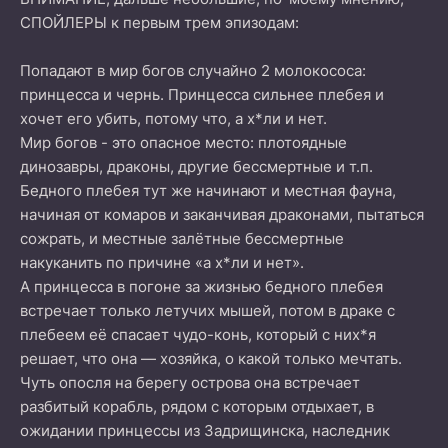
СПОЙЛЕРЫ к первым трем эпизодам:
Попадают в мир богов случайно 2 молокососа:
принцесса и чернь. Принцесса сильнее плебея и
хочет его убить, потому что, а х*ли и нет.
Мир богов - это опасное место: плотоядные
динозавры, драконы, другие бессмертные и т.п.
Бедного плебея тут же начинают и местная фауна,
начиная от комаров и заканчивая драконами, пытаться
сожрать, и местные залётные бессмертные
накуканить по причине «а х*ли и нет».
А принцесса в погоне за жизнью бедного плебея
встречает только летучих мышей, потом в драке с
плебеем её спасает чудо-конь, который с них*я
решает, что она — хозяйка, о какой только мечтать.
Чуть опосля на берегу острова она встречает
разбитый корабль, рядом с которым отдыхает, в
ожидании принцессы из Задрищинска, наследник