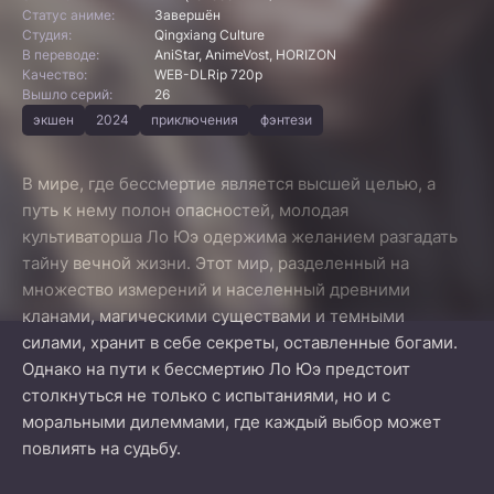
Статус аниме:
Завершён
Студия:
Qingxiang Culture
В переводе:
AniStar, AnimeVost, HORIZON
Качество:
WEB-DLRip 720p
Вышло серий:
26
экшен
2024
приключения
фэнтези
В мире, где бессмертие является высшей целью, а
путь к нему полон опасностей, молодая
культиваторша Ло Юэ одержима желанием разгадать
тайну вечной жизни. Этот мир, разделенный на
множество измерений и населенный древними
кланами, магическими существами и темными
силами, хранит в себе секреты, оставленные богами.
Однако на пути к бессмертию Ло Юэ предстоит
столкнуться не только с испытаниями, но и с
моральными дилеммами, где каждый выбор может
повлиять на судьбу.