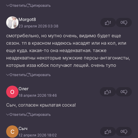
Ответить
Цитировать
Morgot8
1
0
23 апреля 2026 03:38
смотрибельно, но мутно очень, видимо будет еще
сезон. тп в красном надеюсь насадят или на кол, или
еще куда. какая-то она неадекватная. также
неадекватны некоторые мужские персы-антагонисты,
которые изза юбок получают лещей. очень тупо
Ответить
Цитировать
Олег
О
3
0
18 апреля 2026 19:46
Сыч, согласен крылатая соска!
Ответить
Цитировать
Сыч
С
5
0
12 апреля 2026 18:02