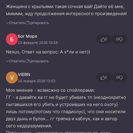
Женщина с крыльями такая сочная вай! Дайте её мне,
ммммм, жду продолжения интересного произведения!
Ответить
Цитировать
Бог Моря
Б
0
0
23 февраля 2026 18:38
Nexus, Ответ на вопрос: А х*ли и нет))
Ответить
Цитировать
VIERN
V
0
0
24 января 2026 13:53
Мое мнение - возможно со спойлерами:
ГГ - а давайте ка гг не будет убивать тп (неоднократно
пытавшихся его убить и устроивших на него охоту)
лишь потому(потому что гладиолус), что они носители
двух дынь и булок... гг тряпка и каблук, как и автор
сего недоразумения.
ПрЫнцесса - неадекватно агрессивная тп, ради