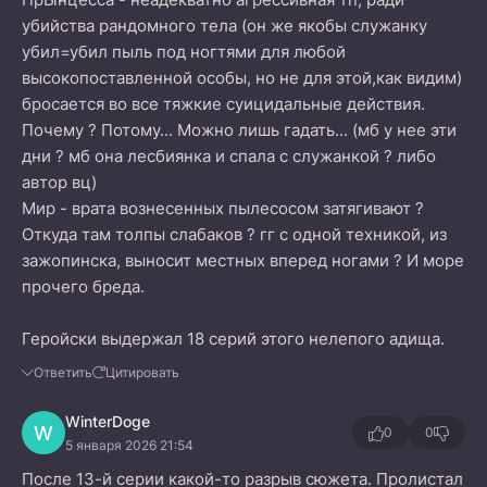
убийства рандомного тела (он же якобы служанку
убил=убил пыль под ногтями для любой
высокопоставленной особы, но не для этой,как видим)
бросается во все тяжкие суицидальные действия.
Почему ? Потому... Можно лишь гадать... (мб у нее эти
дни ? мб она лесбиянка и спала с служанкой ? либо
автор вц)
Мир - врата вознесенных пылесосом затягивают ?
Откуда там толпы слабаков ? гг с одной техникой, из
зажопинска, выносит местных вперед ногами ? И море
прочего бреда.
Геройски выдержал 18 серий этого нелепого адища.
Ответить
Цитировать
WinterDoge
W
0
0
5 января 2026 21:54
После 13-й серии какой-то разрыв сюжета. Пролистал