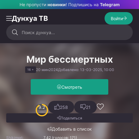
Не пропусти
новинки
! Подпишись на
Telegram
Дунхуа ТВ
Войти
Мир бессмертных
20 мин
2024
Добавлено: 13-03-2025, 10:00
16 +
Смотреть
9.2
258
21
Поделиться
Добавить в список
Shikimori:
7.42 (голосов: 171)