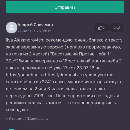
Отправить
Андрей Савченко
0
0
27 июля 2026 08:02
Ilya Alexandrovich, рекомендую: очень близко к тексту
экранизированную версию ( неплохо прорисованную,
но пока из 2 частей) "Восставший Против Неба 1"
30с*25мин.= завершено и "Восставший против неба 2"
пока в производстве* уже 17с от 23.07.26 на
https://odunhua.ru https://dunhuatv.ru yummyani.me;
сама новелла из 2241 главы, многие из которых идут с
делением на 2 или 3 части, жаль только, пока
переведены 2199 глав. После прочтения все кадры и
реплики предсказываются... т.е. перевод и картинка
совпадают
Ответить
Цитировать