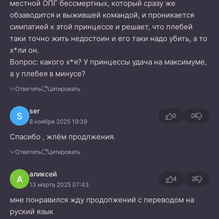
местной ОПГ бессмертных, который сразу же
обзаводится и выжившей командой, и проникается
симпатией к этой принцессе и решает, что плебей
таки точно жить недостоин и его таки надо убить, а то
х*ли он.
Вопрос: какого х*я? У принцессы удача на максимуме,
а у плебея в минусе?
Ответить
Цитировать
ser
S
0
0
8 ноября 2025 19:39
Спасибо , жлём продлжения.
Ответить
Цитировать
аликсей
А
4
2
13 марта 2025 07:43
мне понравился жду продопжений с переводом на
руский язык