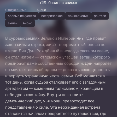
Добавить в список
Статус аниме:
Анонс
боевые искусства
историческое
приключения
фэнтези
экшен
Анонс
В суровых землях Великой Империи Янь, где правит
закон силы и страха, живёт неприметный юноша по
имени Лин Дун. Рождённый в некогда славном клане,
он стал изгоем — отпрыском угасшей ветви, которого
презирают даже собственные сородичи. Дни напролёт
он мечтает лишь об одном — доказать свою ценность
и вернуть утраченную честь семьи. Всё меняется в
тот день, когда судьба сталкивает его с загадочным
артефактом — каменным талисманом, хранящим в
себе древнюю тайну. Внутри него таится
демонический дух, чья мощь превосходит все
представления о силе. Эта неожиданная встреча
становится началом невероятного путешествия, где