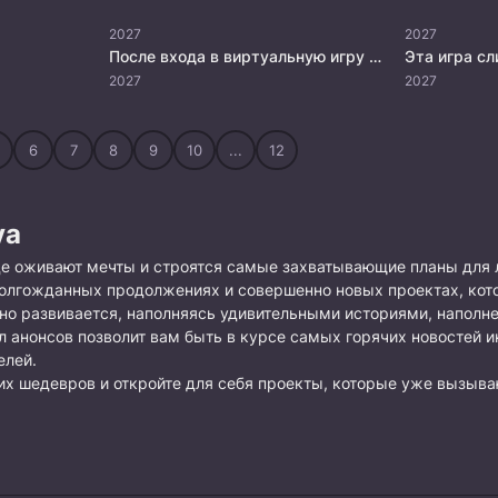
2027
2027
После входа в виртуальную игру убить босса и достичь успеха
Эта игра с
2027
2027
6
7
8
9
10
...
12
уа
где оживают мечты и строятся самые захватывающие планы для 
олгожданных продолжениях и совершенно новых проектах, кот
но развивается, наполняясь удивительными историями, наполн
 анонсов позволит вам быть в курсе самых горячих новостей и
елей.
х шедевров и откройте для себя проекты, которые уже вызыва