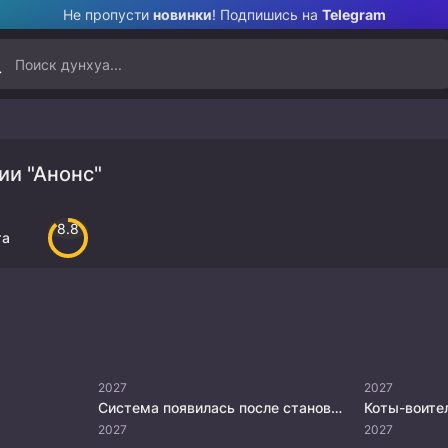
Не пропусти
новинки
! Подпишись на
Telegram
ии "Анонс"
8.8
та
2027
2027
Система появилась после становления сильнейшим
Коты-воите
2027
2027