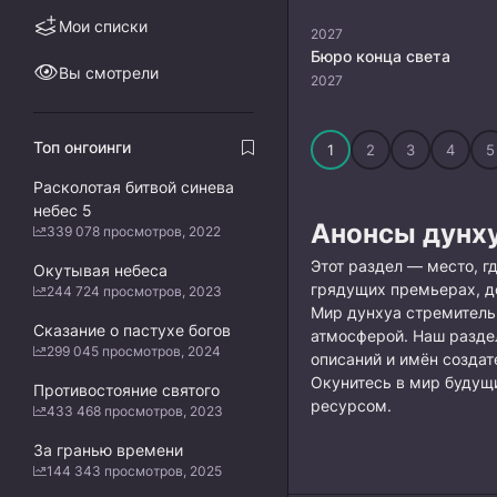
Мои списки
2027
Бюро конца света
Вы смотрели
2027
Топ онгоинги
1
2
3
4
5
Расколотая битвой синева
небес 5
Анонсы дунх
339 078 просмотров, 2022
Этот раздел — место, 
Окутывая небеса
грядущих премьерах, д
244 724 просмотров, 2023
Мир дунхуа стремитель
Сказание о пастухе богов
атмосферой. Наш раздел
299 045 просмотров, 2024
описаний и имён создат
Окунитесь в мир будущи
Противостояние святого
ресурсом.
433 468 просмотров, 2023
За гранью времени
144 343 просмотров, 2025