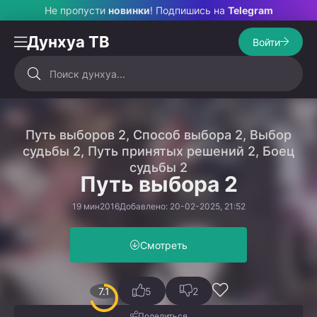
Не пропусти
новинки
! Подпишись на
Telegram
Дунхуа ТВ
Войти
Путь выборов 2, Способ выбора 2, Выбор
судьбы 2, Путь принятых решений 2, Боец
судьбы 2
Путь выбора 2
19 мин
2016
Добавлено: 20-02-2025, 21:52
Смотреть
7.1
5
2
Поделиться