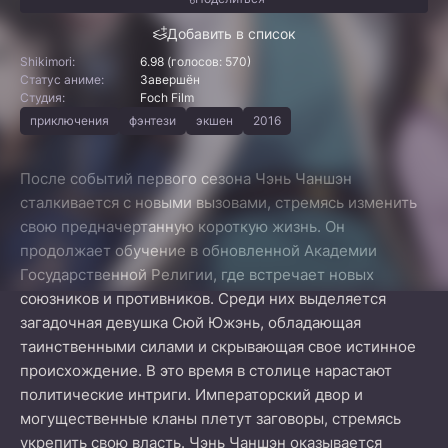
Добавить в список
Shikimori:
6.98 (голосов: 570)
Статус аниме:
Завершён
Студия:
Foch Film
приключения
фэнтези
экшен
2016
После событий первого сезона Чэнь Чаншэн
сталкивается с новыми вызовами, стремясь изменить
свою предначертанную короткую жизнь. Он
продолжает обучение в обновленной Академии
Государственной Религии, где встречает новых
союзников и противников. Среди них выделяется
загадочная девушка Сюй Южэнь, обладающая
таинственными силами и скрывающая свое истинное
происхождение. В это время в столице нарастают
политические интриги. Императорский двор и
могущественные кланы плетут заговоры, стремясь
укрепить свою власть. Чэнь Чаншэн оказывается