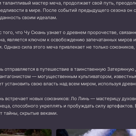
 талантливый мастер меча, продолжает свой путь, преодол
едливости в мире. После событий предыдущего сезона он с
еданность своим идеалам.
с того, что Чу Сюань узнает о древнем пророчестве, связанн
а, является ключом к освобождению запечатанных миров и
. Однако сила этого меча привлекает не только союзников,
ь отправляется в путешествие в таинственную Затерянную Д
 антагонистом — могущественным культиватором, известным
т установить свою власть над всем миром, используя древн
нь встречает новых союзников: Ло Линь — мастерицу духов
неца, способного укреплять и пробуждать силу артефактов.
т тайны, скрытые веками.