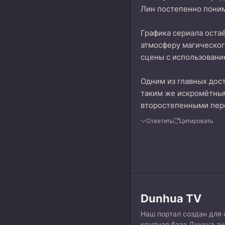
Лин постепенно понима
Графика сериала остаё
атмосферу магическог
сцены с использовани
Одним из главных дос
таким же искромётным
второстепенными пер
Ответить
Цитировать
Dunhua TV
Наш портал создан для 
крупная база Дунхуа а