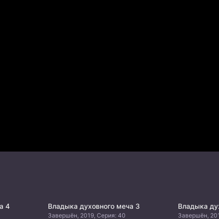
а 4
Владыка духовного меча 3
Владыка ду
Завершён, 2019, Серия: 40
Завершён, 201