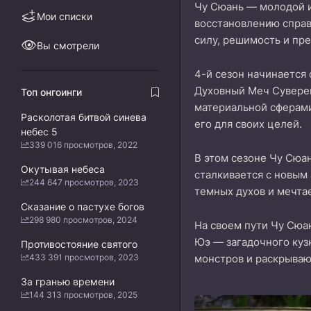
Чу Сюань — молодой и
Мои списки
восстановлению справ
силу, решимость и пр
Вы смотрели
4-й сезон начинается 
Духовный Меч Суверен
Топ онгоинги
материальной сферами
Расколотая битвой синева
его для своих целей.
небес 5
339 016 просмотров, 2022
В этом сезоне Чу Сюан
Окутывая небеса
сталкивается с новым
244 647 просмотров, 2023
темных духов и мечтае
Сказание о пастухе богов
298 980 просмотров, 2024
На своем пути Чу Сюа
Юэ — загадочного куз
Противостояние святого
433 391 просмотров, 2023
монстров и раскрываю
За гранью времени
144 313 просмотров, 2025