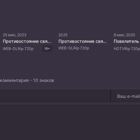
25 мин, 2023
2025
8 мин, 2020
Противостояние святого
Противостояние святого: Битва пришествия богов
WEB-DLRip 720p
WEB-DLRip 720p
HDTVRip 720p
16+
комментария - 10 знаков