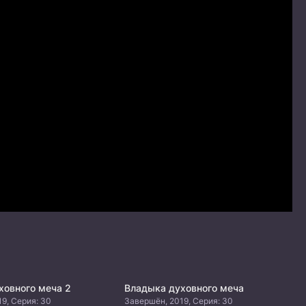
ховного меча 2
Владыка духовного меча
9, Серия: 30
Завершён, 2019, Серия: 30