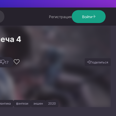
Регистрация
Войти
еча 4
17
Поделиться
мантика
фэнтези
экшен
2020