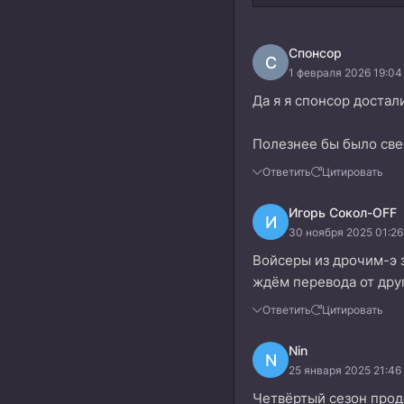
Спонсор
С
1 февраля 2026 19:04
Да я я спонсор достал
Полезнее бы было свес
Ответить
Цитировать
Игорь Сокол-OFF
И
30 ноября 2025 01:26
Войсеры из дрочим-э з
ждём перевода от дру
Ответить
Цитировать
Nin
N
25 января 2025 21:46
Четвёртый сезон прод