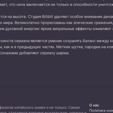
ет, что сила заключается не только в способности уничтожа
тся на высоте. Студия Bilibili уделяет особое внимание дин
о мира. Великолепно прорисованы как эпические сражения,
ем духовной энергии: яркие визуальные эффекты оживляют 
тоинств сериала является умение сохранять баланс между к
, как и в предыдущих частях. Меткие шутки, пародии на кл
сонажами добавляют сериалу шарма.
О нас
фанатов китайского аниме и не только. Самая
Политика ко
ниме, стараемся вовремя выкладывать новинки и