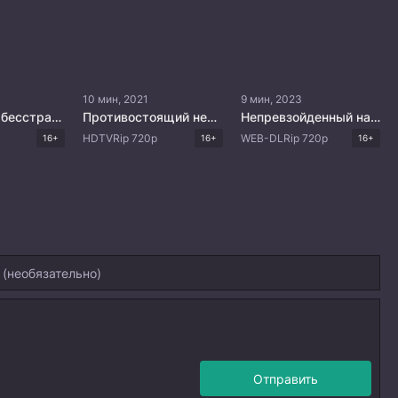
10 мин, 2021
9 мин, 2023
Повелитель бесстрашного духа
Противостоящий небесам
Непревзойденный на пути алхимии
HDTVRip 720p
WEB-DLRip 720p
16+
16+
16+
Отправить