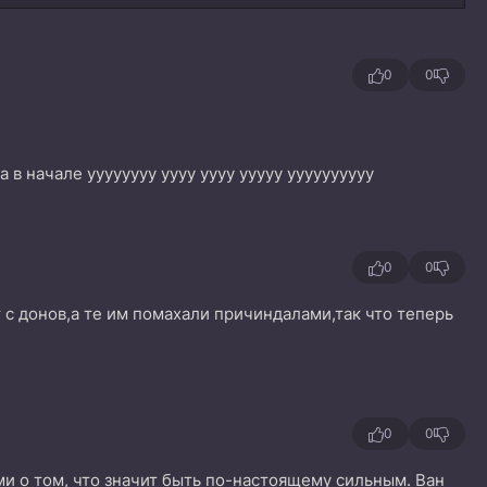
0
0
 в начале уууууууу уууу уууу ууууу уууууууууу
0
0
 с донов,а те им помахали причиндалами,так что теперь
0
0
и о том, что значит быть по-настоящему сильным. Ван