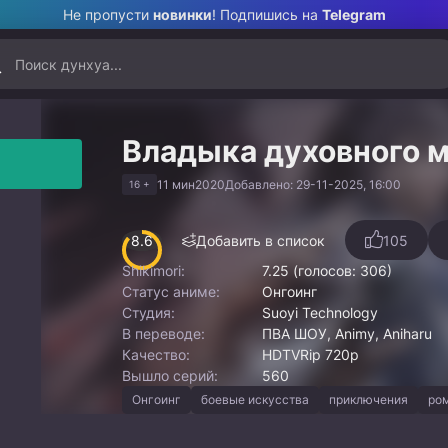
Не пропусти
новинки
! Подпишись на
Telegram
Владыка духовного м
11 мин
2020
Добавлено: 29-11-2025, 16:00
16 +
8.6
Добавить в список
105
Shikimori:
7.25 (голосов: 306)
Статус аниме:
Онгоинг
Студия:
Suoyi Technology
В переводе:
ПВА ШОУ, Animy, Aniharu
Качество:
HDTVRip 720p
Вышло серий:
560
Онгоинг
боевые искусства
приключения
ро