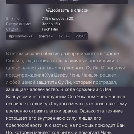
Добавить в список
Shikimori:
7.15 (голосов: 320)
Статус аниме:
Завершён
Студия:
Foch Film
приключения
фэнтези
экшен
2020
В пятом сезоне события разворачиваются в городе
Сюньян, куда собираются различные противники с
целью напасть на тяжело раненого Су Ли. Игнорируя
предупреждения Хуа Цзефу, Чэнь Чаншэн решает
любой ценой защитить Су Ли, который пострадал,
защищая человечество. В ходе сражений с Лян
Вансуном и его подручным Сяо Чжаном Чэнь Чаншэн
осваивает технику «Глупого меча», что позволяет ему
временно отразить атаки врагов. Однако эта техника
истощает его внутреннюю силу, лишая его
боеспособности. К счастью, на помощь приходит Ван
По, который меняет ход битвы и помогает Чэнь