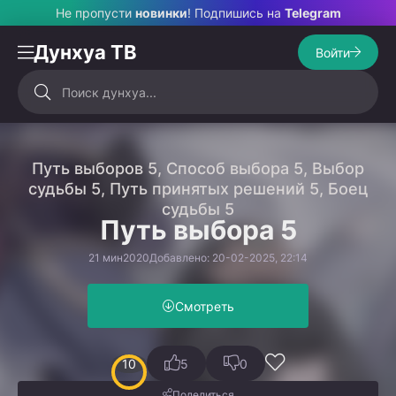
Не пропусти
новинки
! Подпишись на
Telegram
Дунхуа ТВ
Войти
Путь выборов 5, Способ выбора 5, Выбор
судьбы 5, Путь принятых решений 5, Боец
судьбы 5
Путь выбора 5
21 мин
2020
Добавлено: 20-02-2025, 22:14
Смотреть
10
5
0
Поделиться