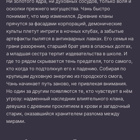
Ни золотого ядра, ни духовных сосудов, только воля и
осколки прежнего могущества. Чэнь быстро
понимает, что мир изменился. Древние кланы
прячутся за фасадами корпораций, демонические
культы плетут интриги в ночных клубах, а забытые
артефакты пылятся в антикварных лавках. Его семья на
грани разорения, старший брат увяз в опасных долгах,
а младшая сестра терпит издевательства в школе. И
где то рядом скрывается тень предателя, того самого,
кто когда то подтолкнул его к падению. Собирая по
крупицам духовную энергию из городского смога,
Чэнь начинает путь заново, не привлекая внимания.
Но один за другим появляются те, кто чувствует в нём
угрозу: надменный наследник влиятельного клана,
девушка с древним проклятием в крови и загадочный
старик, оказавшийся хранителем разлома между
мирами.