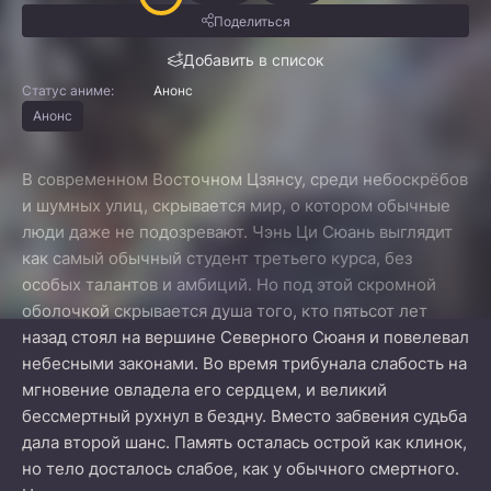
Поделиться
Добавить в список
Статус аниме:
Анонс
Анонс
В современном Восточном Цзянсу, среди небоскрёбов
и шумных улиц, скрывается мир, о котором обычные
люди даже не подозревают. Чэнь Ци Сюань выглядит
как самый обычный студент третьего курса, без
особых талантов и амбиций. Но под этой скромной
оболочкой скрывается душа того, кто пятьсот лет
назад стоял на вершине Северного Сюаня и повелевал
небесными законами. Во время трибунала слабость на
мгновение овладела его сердцем, и великий
бессмертный рухнул в бездну. Вместо забвения судьба
дала второй шанс. Память осталась острой как клинок,
но тело досталось слабое, как у обычного смертного.