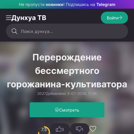
Не пропусти
новинки
! Подпишись на
Telegram
Дунхуа ТВ
Войти
Перерождение
бессмертного
горожанина-культиватора
2027
Добавлено: 5-07-2026, 11:56
Смотреть
7.5
3
1