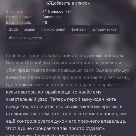
Добавить в список
Shikimori:
7.1 (голосов: 78)
Статус аниме:
Завершён
Вышло серий:
48
2025
экшен
приключения
фэнтези
историческое
боевые искусства
Главный герой, обладающий легендарным кольцом
Весен и Осеней, был ошибочно принят за демона и
убит представителями праведных сект. Однако его дух
внезапно переносится в прошлое, на тысячу лет назад,
где он оказывается в теле своего давнего врага —
культиватора, который когда-то нанёс ему
смертельный удар. Теперь герой вынужден жить
среди тех, кто считал его своим заклятым врагом, и
сталкивается с тем, что тело, в которое он попал, всё
ещё контролируется духом его прежнего владельца.
Этот дух не собирается так просто отдавать
управление. Главный герой оказывается в