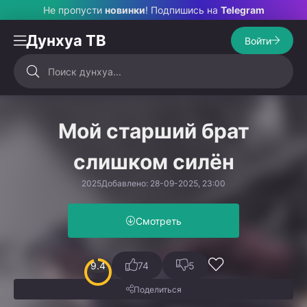
Не пропусти
новинки
! Подпишись на
Telegram
Дунхуа ТВ
Войти
Мой старший брат
слишком силён
2025
Добавлено: 28-09-2025, 23:00
Смотреть
9.4
74
5
Поделиться