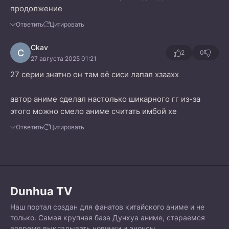
продолжение
Ответить
Цитировать
Ckav
C
2
0
27 августа 2025 01:21
27 серии знатно он там её сиси лапал хзаахх
автор аниме сделал настолько шикарного гг из-за
этого можно смело аниме считать имбой хе
Ответить
Цитировать
Dunhua TV
Наш портал создан для фанатов китайского аниме и не
только. Самая крупная база Дунхуа аниме, стараемся
вовремя выкладывать новинки и анонсы,