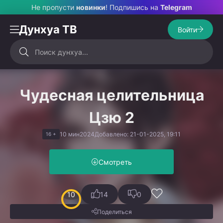
Не пропусти
новинки
! Подпишись на
Telegram
Дунхуа ТВ
Войти
Чудесная целительница
Цзю 2
10 мин
2024
Добавлено: 21-01-2025, 19:11
16 +
Смотреть
10
14
0
Поделиться