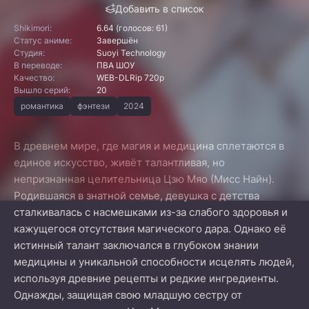
Добавить в список
Shikimori:
6.64 (голосов: 61)
Статус аниме:
Завершён
Студия:
Suoyi Technology
В переводе:
ПВА ШОУ
Качество:
WEB-DLRip 720p
Вышло серий:
20
романтика
фэнтези
2024
В древнем мире, где магия и медицина сплетаются в
единое искусство, живёт талантливая, но
непризнанная целительница Цзю Мяо (Мисс Найн).
Родившаяся в знатной семье, девушка с детства
сталкивалась с насмешками из-за слабого здоровья и
кажущегося отсутствия магического дара. Однако её
истинный талант заключался в глубоком знании
медицины и уникальной способности исцелять людей,
используя древние рецепты и редкие ингредиенты.
Однажды, защищая свою младшую сестру от