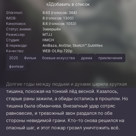
Добавить в список
Shikimori:
8.63 (голосов: 364)
IMDB:
8 (голосов: 1300)
Кинопоиск:
8.6 (голосов: 1053)
Статус аниме:
Завершён
Режиссер:
MTJJ
Студия:
HMCH
В переводе:
AniBaza, AniStar, Sketch™.Subtitles
Качество:
WEB-DLRip 720p
2025
Фильм
боевые искусства
драма
приключения
фэнтези
Долгие годы между людьми и духами царила хрупкая
тишина, похожая на тонкий лёд весной. Казалось,
старые раны зажили, а обиды остались в прошлом. Но
тишина была обманчива. Внезапный удар сотряс
равновесие, и тревожный звон раздался по обе
стороны невидимой грани. Кто-то снова решился на
опасный шаг, и этот пожар грозил уничтожить всё.