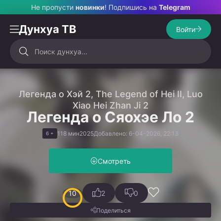
Не пропусти
новинки
! Подпишись на
Telegram
Дунхуа ТВ
Войти
Легенда о Хэй 2, The Legend of Hei II, Luo
Xiao Hei Zhan Ji 2
Легенда о Сяохэе Ло 2
118 мин
2025
Добавлено: 6-04-2026, 22:13
6 +
Смотреть
10
2
0
Поделиться