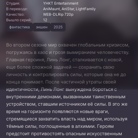
Студия:
YHKT Entertainment
В переводе:
AniMaunt, AniStar, LightFamily
Качество:
WEB-DLRip 720p
Вышло серий:
12
фантастика
экшен
2025
Во втором сезоне мир охвачен глобальным кризисом,
погружаясь в хаос и грозя вымиранием человечеству.
Главная героиня, Линь Лонг, сталкивается с новой,
еще более сложной задачей — сохранить свою
личность и контролировать силы, которые она не до
конца понимает. После частичной утраты своей
идентичности, Линь Лонг вынуждена бороться с
внутренними демонами, вызванными таинственным
устройством, ставшим источником её силы. В это же
время на горизонте появляются новые враги,
стремящиеся захватить власть над миром, используя
тёмные силы, поглощенные в алхимии. Героям
предстоит противостоять опасным искусственным