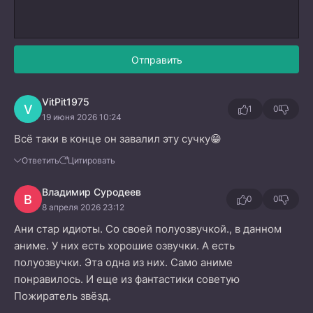
Отправить
VitPit1975
V
1
0
19 июня 2026 10:24
Всё таки в конце он завалил эту сучку😁
Ответить
Цитировать
Владимир Суродеев
В
0
0
8 апреля 2026 23:12
Ани стар идиоты. Со своей полуозвучкой., в данном
аниме. У них есть хорошие озвучки. А есть
полуозвучки. Эта одна из них. Само аниме
понравилось. И еще из фантастики советую
Пожиратель звёзд.