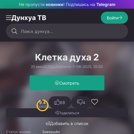
Не пропусти
новинки
! Подпишись на
Telegram
Дунхуа ТВ
Войти
Клетка духа 2
25 мин
2025
Добавлено: 1-08-2025, 20:00
Смотреть
9.4
68
4
Поделиться
Добавить в список
Статус аниме:
Завершён