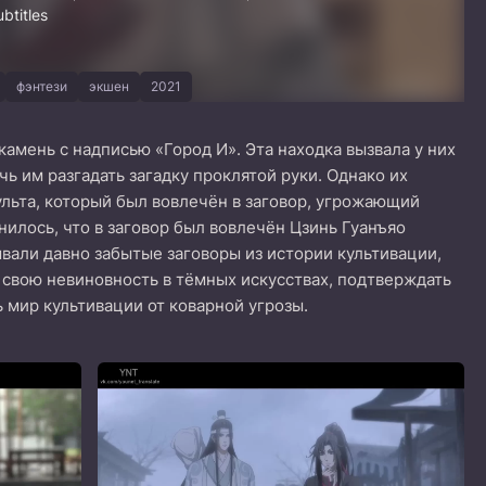
btitles
фэнтези
экшен
2021
амень с надписью «Город И». Эта находка вызвала у них
чь им разгадать загадку проклятой руки. Однако их
льта, который был вовлечён в заговор, угрожающий
нилось, что в заговор был вовлечён Цзинь Гуанъяо
вали давно забытые заговоры из истории культивации,
 свою невиновность в тёмных искусствах, подтверждать
 мир культивации от коварной угрозы.