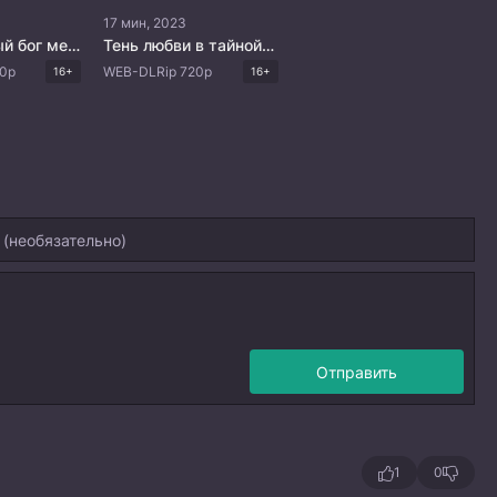
17 мин, 2023
Бессмертный бог меча (2022)
Тень любви в тайной комнате
0p
WEB-DLRip 720p
16+
16+
Отправить
1
0