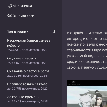
Мои списки
Вы смотрели
Топ онгоинги
В отдалённой сельской
интерес, и они отправ
Расколотая битвой синева
поиски привели к нео
небес 5
стабильности мира кул
339 312 просмотров, 2022
уважаемый лидер знам
Окутывая небеса
среди их союзников н
244 979 просмотров, 2023
свою истинную сущнос
Сказание о пастухе богов
299 286 просмотров, 2024
Противостояние святого
433 756 просмотров, 2023
За гранью времени
144 423 просмотров, 2025