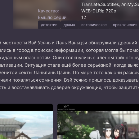
Translate.Subtitles, AniMy.Su
Качество:
WEB-DLRip 720p
Вышло серий:
12
детектив
драма
историческое
приключения
 местности Вэй Усянь и Лань Ваньцзи обнаружили древний к
ились в город в поисках информации, которая могла бы помо
жиданным опасностям. Они столкнулись с членом тайного ку
ьтивации. Ситуация стала ещё более серьёзной, когда выяс
енитой секты Ланьлинь Цзинь. По мере того как они раскры
ачали появляться сомнения. Вэй Усяню пришлось доказывать
ть и восстанавливать доверие окружающих, чтобы защитить