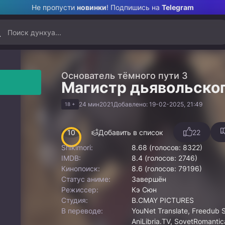
Не пропусти
новинки
! Подпишись на
Telegram
Основатель тёмного пути 3
Магистр дьявольског
24 мин
2021
Добавлено: 19-02-2025, 21:49
18 +
10
Добавить в список
22
Shikimori:
8.68 (голосов: 8322)
IMDB:
8.4 (голосов: 2746)
Кинопоиск:
8.6 (голосов: 79196)
Статус аниме:
Завершён
Режиссер:
Кэ Сюн
Студия:
B.CMAY PICTURES
В переводе:
YouNet Translate, Freedub 
AniLibria.TV, SovetRomantic