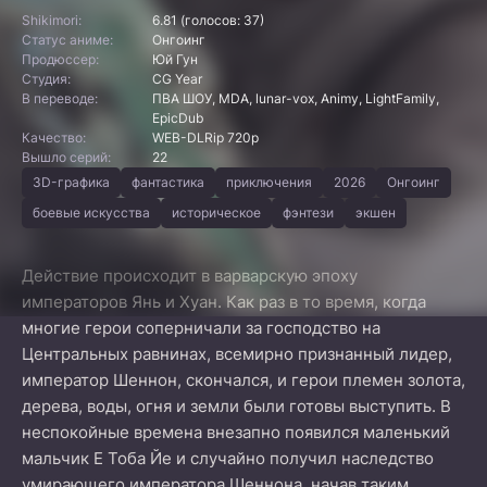
Shikimori:
6.81 (голосов: 37)
Статус аниме:
Онгоинг
Продюссер:
Юй Гун
Студия:
CG Year
В переводе:
ПВА ШОУ, MDA, lunar-vox, Animy, LightFamily,
EpicDub
Качество:
WEB-DLRip 720p
Вышло серий:
22
3D-графика
фантастика
приключения
2026
Онгоинг
боевые искусства
историческое
фэнтези
экшен
Действие происходит в варварскую эпоху
императоров Янь и Хуан. Как раз в то время, когда
многие герои соперничали за господство на
Центральных равнинах, всемирно признанный лидер,
император Шеннон, скончался, и герои племен золота,
дерева, воды, огня и земли были готовы выступить. В
неспокойные времена внезапно появился маленький
мальчик Е Тоба Йе и случайно получил наследство
умирающего императора Шеннона, начав таким