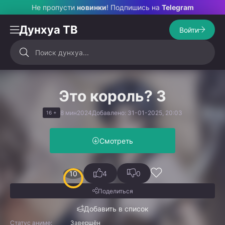
Не пропусти
новинки
! Подпишись на
Telegram
Дунхуа ТВ
Войти
Это король? 3
8 мин
2024
Добавлено: 31-01-2025, 20:03
16 +
Смотреть
10
4
0
Поделиться
Добавить в список
Статус аниме:
Завершён