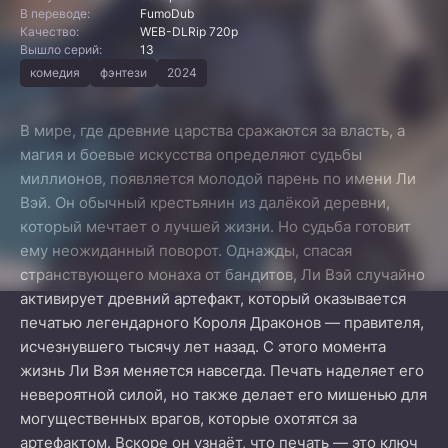
В переводе:
FumoDub
Качество:
WEB-DLRip 720p
Вышло серий:
13
комедия
фэнтези
2024
В мире, где древние царства сражаются за власть, а
магия и боевые искусства определяют судьбы
миллионов, появляется молодой парень по имени Ли
Вэй. Он обычный крестьянин из далёкой деревни,
который мечтает о лучшей жизни. Но судьба готовит
ему неожиданный поворот. Однажды, спасая
странствующего монаха от бандитов, Ли Вэй случайно
активирует древний артефакт, который оказывается
печатью легендарного Короля Драконов — правителя,
исчезнувшего тысячу лет назад. С этого момента
жизнь Ли Вэя меняется навсегда. Печать наделяет его
невероятной силой, но также делает его мишенью для
могущественных врагов, которые охотятся за
артефактом. Вскоре он узнаёт, что печать — это ключ