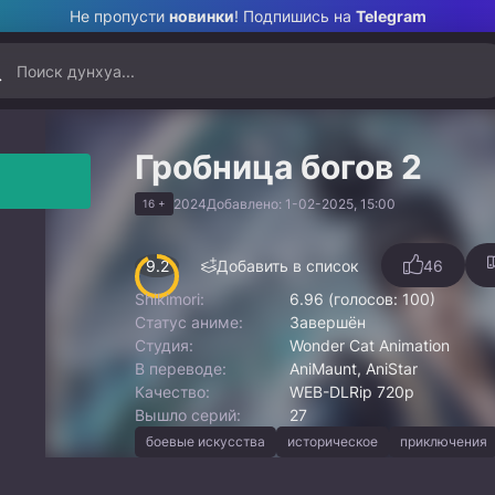
Не пропусти
новинки
! Подпишись на
Telegram
Гробница богов 2
2024
Добавлено: 1-02-2025, 15:00
16 +
9.2
Добавить в список
46
Shikimori:
6.96 (голосов: 100)
Статус аниме:
Завершён
Студия:
Wonder Cat Animation
В переводе:
AniMaunt, AniStar
Качество:
WEB-DLRip 720p
Вышло серий:
27
боевые искусства
историческое
приключения