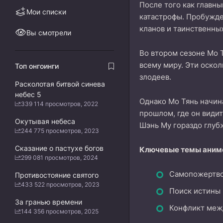
После того как главны
Мои списки
катастрофы. Пробужде
кланов и таинственных
Вы смотрели
Во втором сезоне Мо 
всему миру. Эти оскол
Топ онгоинги
злодеев.
Расколотая битвой синева
небес 5
Однако Мо Тянь начина
339 114 просмотров, 2022
прошлом, где он видит
Окутывая небеса
Шэнь Му гораздо глубж
244 775 просмотров, 2023
Сказание о пастухе богов
Ключевые темы аним
299 081 просмотров, 2024
Самопожертвов
Противостояние святого
433 522 просмотров, 2023
Поиск истины 
За гранью времени
Конфликт меж
144 356 просмотров, 2025