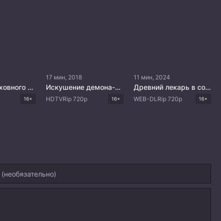
17 мин, 2018
11 мин, 2024
Владыка духовного меча 2
Искушение демона-кошки
Древний лекарь в современном городе
HDTVRip 720p
WEB-DLRip 720p
16+
16+
16+