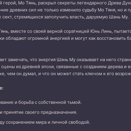
й герой, Мо Тянь, раскрыл секреты легендарного Древа Духо
ние древних сил не только изменило судьбу Мо Тяня, но и
 сект, стремящихся заполучить власть, даруемую Шэнь Му.
Тянь, вместе со своей верной соратницей Юнь Линь, пытает
ки обладают огромной энергией и могут как восстановить ба
ет замечать, что энергия Шэнь Му оказывает на него странн
 сцены из древней эпохи, связанные с созданием дерева и е
е, чем он думал, и что он может стать ключом к его возро
е:
ание и борьба с собственной тьмой.
и принятие своего предназначения.
ду сохранением мира и личной свободой.