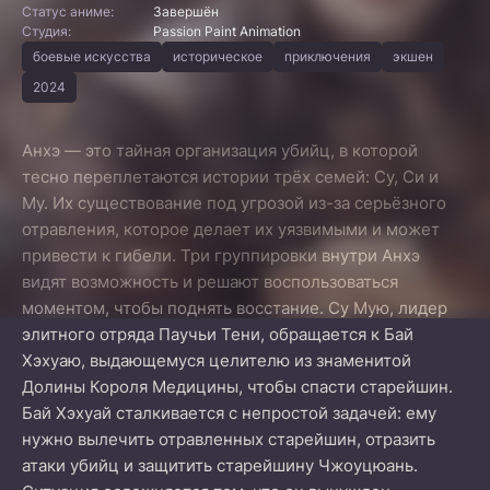
Статус аниме:
Завершён
Студия:
Passion Paint Animation
боевые искусства
историческое
приключения
экшен
2024
Анхэ — это тайная организация убийц, в которой
тесно переплетаются истории трёх семей: Су, Си и
Му. Их существование под угрозой из-за серьёзного
отравления, которое делает их уязвимыми и может
привести к гибели. Три группировки внутри Анхэ
видят возможность и решают воспользоваться
моментом, чтобы поднять восстание. Су Мую, лидер
элитного отряда Паучьи Тени, обращается к Бай
Хэхуаю, выдающемуся целителю из знаменитой
Долины Короля Медицины, чтобы спасти старейшин.
Бай Хэхуай сталкивается с непростой задачей: ему
нужно вылечить отравленных старейшин, отразить
атаки убийц и защитить старейшину Чжоуцюань.