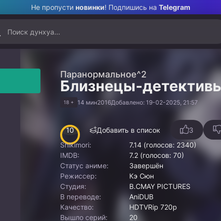
Не пропусти
новинки
! Подпишись на
Telegram
Паранормальное^2
Близнецы-детектив
14 мин
2016
Добавлено: 19-02-2025, 21:57
18 +
10
Добавить в список
3
Shikimori:
7.14 (голосов: 2340)
IMDB:
7.2 (голосов: 70)
Статус аниме:
Завершён
Режиссер:
Кэ Сюн
Студия:
B.CMAY PICTURES
В переводе:
AniDUB
Качество:
HDTVRip 720p
Вышло серий:
20