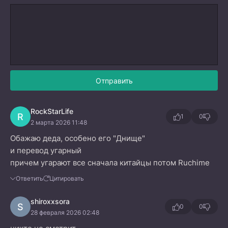
Отправить
RockStarLife
R
1
0
2 марта 2026 11:48
Обажаю деда, особено его "Днище"
и перевод угарный
причем угарают все сначала китайцы потом Ruchime
Ответить
Цитировать
shiroxxsora
S
0
0
28 февраля 2026 02:48